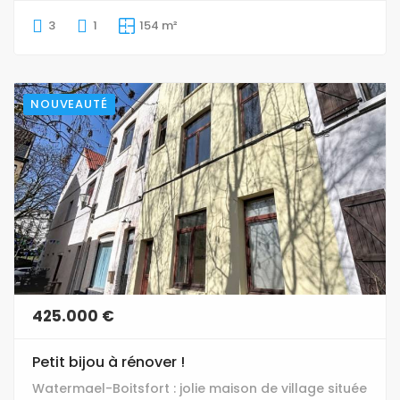
3
1
154 m²
NOUVEAUTÉ
425.000 €
Petit bijou à rénover !
Watermael-Boitsfort : jolie maison de village située