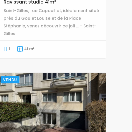
Ravissant studio 41m² !
Saint-Gilles, rue Capouillet, idéalement situé
près du Goulet Louise et de la Place
Stéphanie, venez découvrir ce joli ... - Saint-
Gilles
1
41 m²
VENDU