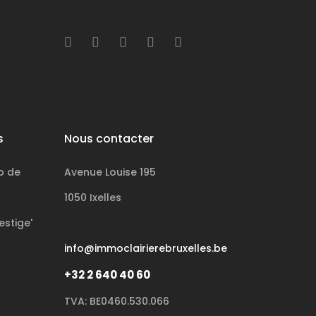
s
Nous contacter
p de
Avenue Louise 195
1050 Ixelles
estige'
info@immoclairierebruxelles.be
+32 2 640 40 60
TVA: BE0460.530.066