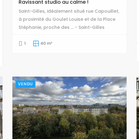
Ravissant studio au calme !
Saint-Gilles, idéalement situé rue Capouillet,
à proximité du Goulet Louise et de la Place
Stéphanie, proche des ... - Saint-Gilles
1
40 m²
VENDU